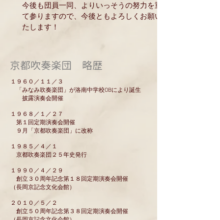
今後も団員一同、よりいっそうの努力を重ね
て参りますので、今後ともよろしくお願いい
たします！
京都吹奏楽団 略歴
１９６０／１１／３
「みなみ吹奏楽団」が洛南中学校OBにより誕生
披露演奏会開催
１９６８／１／２７
第１回定期演奏会開催
９月「京都吹奏楽団」に改称
１９８５／４／１
京都吹奏楽団２５年史発行
１９９０／４／２９
創立３０周年記念第１８回定期演奏会開催
（長岡京記念文化会館）
２０１０／５／２
創立５０周年記念第３８回定期演奏会開催