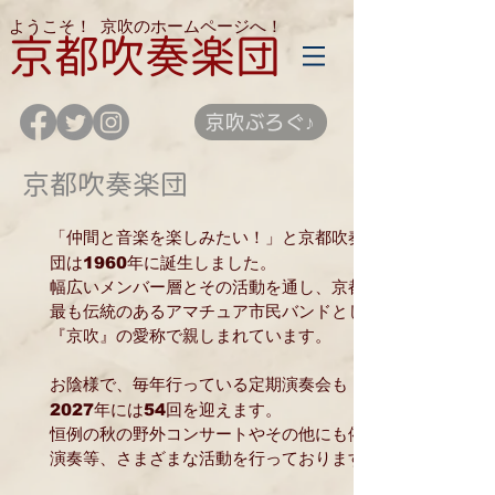
ようこそ！
京吹のホームページへ！
京都吹奏楽団
京吹ぶろぐ♪
京都吹奏楽団
「仲間と音楽を楽しみたい！」と京都吹奏楽
1960
団は
年に誕生しました。
幅広いメンバー層とその活動を通し、
京都で
最も伝統のあるアマチュア市民バンドとして
『京吹』の愛称で親しまれています。
お陰様で、毎年行っている定期演奏会も
2027
54
年には
回を迎えます。
恒例の
秋の野外コンサートやその他にも依頼
演奏等、さまざまな活動を行っております。