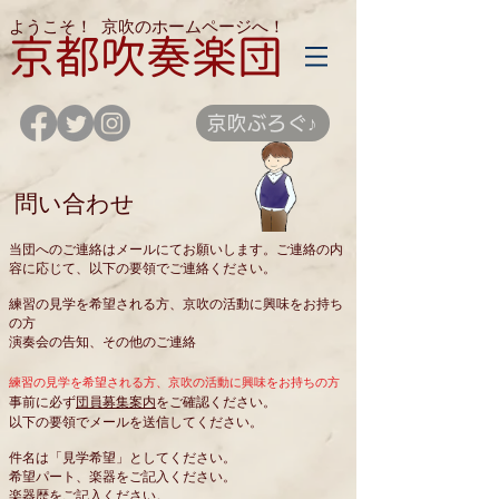
ようこそ！
京吹のホームページへ！
京都吹奏楽団
京吹ぶろぐ♪
問い合わせ
当団へのご連絡はメールにてお願いします。ご連絡の内
容に応じて、以下の要領でご連絡ください。
練習の見学を希望される方、京吹の活動に興味をお持ち
の方
演奏会の告知、その他のご連絡
練習の見学を希望される方、京吹の活動に興味をお持ちの方
事前に必ず
団員募集案内
をご確認ください。
以下の要領でメールを送信してください。
件名は「見学希望」としてください。
希望パート、楽器をご記入ください。
楽器歴をご記入ください。