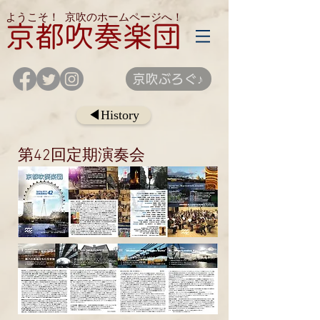
ようこそ！
京吹のホームページへ！
京都吹奏楽団
京吹ぶろぐ♪
◀History
第42回定期演奏会