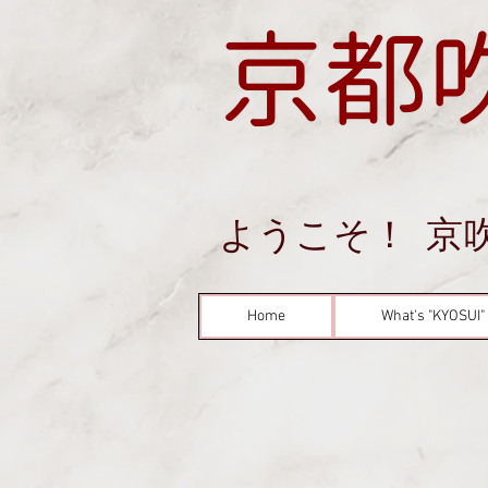
京都
ようこそ！
京
Home
What's "KYOSUI"