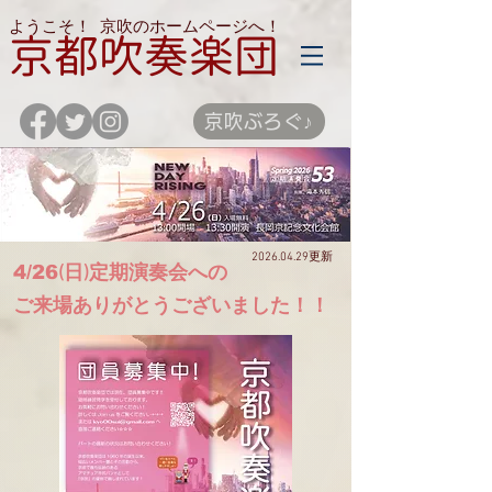
ようこそ！
京吹のホームページへ！
京都吹奏楽団
京吹ぶろぐ♪
​2026.04.29更新
4/26
(日)定期演奏会への
ご来場ありがとうございました！！